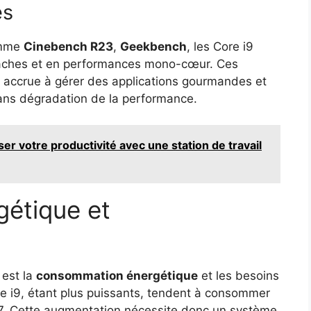
es
omme
Cinebench R23
,
Geekbench
, les Core i9
itâches et en performances mono-cœur. Ces
accrue à gérer des applications gourmandes et
ans dégradation de la performance.
 votre productivité avec une station de travail
étique et
 est la
consommation énergétique
et les besoins
e i9, étant plus puissants, tendent à consommer
7. Cette augmentation nécessite donc un système