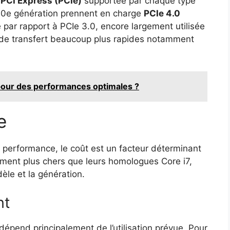
e
PCI Express (PCIe)
supportée par chaque type
a 10e génération prennent en charge
PCIe 4.0
par rapport à PCIe 3.0, encore largement utilisée
es de transfert beaucoup plus rapides notamment
 pour des performances optimales ?
e
 performance, le coût est un facteur déterminant
ment plus chers que leurs homologues Core i7,
dèle et la génération.
nt
dépend principalement de l’utilisation prévue. Pour