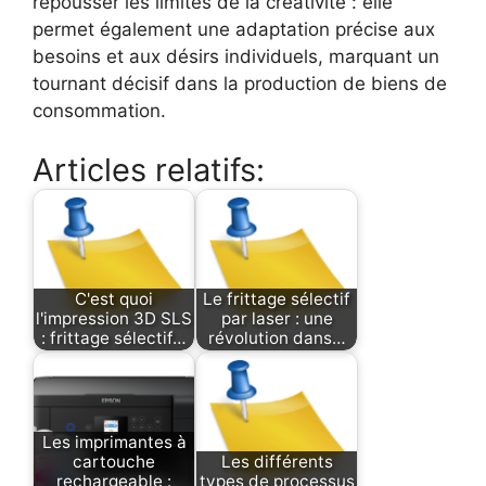
repousser les limites de la créativité : elle
permet également une adaptation précise aux
besoins et aux désirs individuels, marquant un
tournant décisif dans la production de biens de
consommation.
Articles relatifs:
C'est quoi
Le frittage sélectif
l'impression 3D SLS
par laser : une
: frittage sélectif…
révolution dans…
Les imprimantes à
cartouche
Les différents
rechargeable :
types de processus