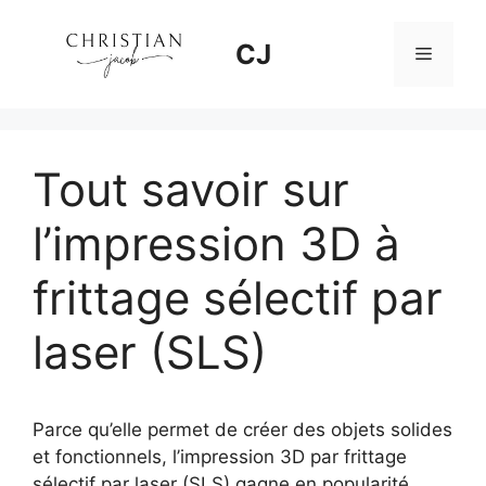
Aller
au
CJ
Menu
contenu
Tout savoir sur
l’impression 3D à
frittage sélectif par
laser (SLS)
Parce qu’elle permet de créer des objets solides
et fonctionnels, l’impression 3D par frittage
sélectif par laser (SLS) gagne en popularité