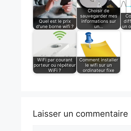
Choisir de
sauvegarder mes
Co
Quel est le prix
informations sur
dif
d'une borne wifi ?
un…
un o
WiFi par courant
Comment installer
porteur ou répéteur
le wifi sur un
WiFi ?
ordinateur fixe
Laisser un commentaire
Commentaire