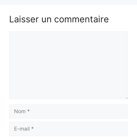
Laisser un commentaire
Commentaire
Nom
E-
mail