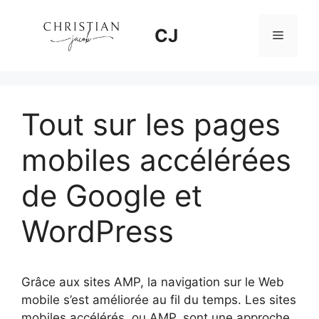
Aller
au
CJ
Menu
contenu
Tout sur les pages
mobiles accélérées
de Google et
WordPress
Grâce aux sites AMP, la navigation sur le Web
mobile s’est améliorée au fil du temps. Les sites
mobiles accélérés, ou AMP, sont une approche