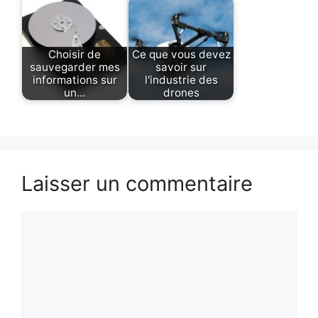
Choisir de
Ce que vous devez
sauvegarder mes
savoir sur
informations sur
l'industrie des
un…
drones
Laisser un commentaire
Commentaire