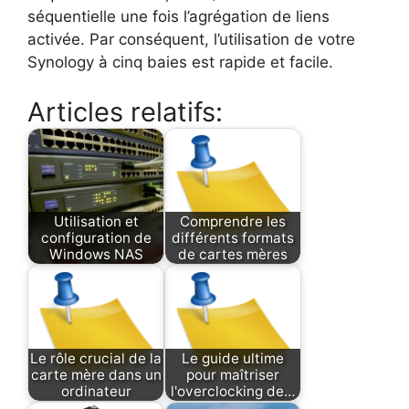
séquentielle une fois l’agrégation de liens
activée. Par conséquent, l’utilisation de votre
Synology à cinq baies est rapide et facile.
Articles relatifs:
Utilisation et
Comprendre les
configuration de
différents formats
Windows NAS
de cartes mères
Le rôle crucial de la
Le guide ultime
carte mère dans un
pour maîtriser
ordinateur
l'overclocking de…